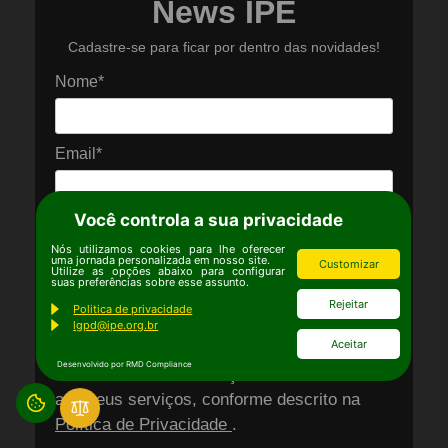
News IPÊ
Cadastre-se para ficar por dentro das novidades!
Nome*
Email*
Você controla a sua privacidade
Nós utilizamos cookies para lhe oferecer
Quero me inscrever :)
uma jornada personalizada em nosso site.
Customizar
Utilize as opções abaixo para configurar
suas preferências sobre esse assunto.
Rejeitar
Politica de privacidade
Autorizo o IPÊ a utilizar meus dados para
lgpd@ipe.org.br
Aceitar
o envio de comunicações, conteúdos
Desenvolvido por RMD Compliance
institucionais e informações relacionadas
aos seus serviços, conforme descrito na
Política de Privacidade
.