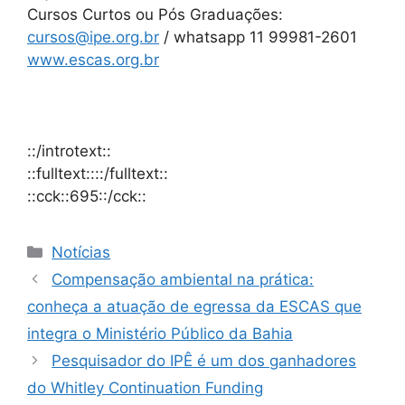
Cursos Curtos ou Pós Graduações:
cursos@ipe.org.br
/ whatsapp 11 99981-2601
www.escas.org.br
::/introtext::
::fulltext::::/fulltext::
::cck::695::/cck::
Notícias
Compensação ambiental na prática:
conheça a atuação de egressa da ESCAS que
integra o Ministério Público da Bahia
Pesquisador do IPÊ é um dos ganhadores
do Whitley Continuation Funding