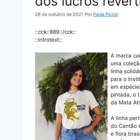
dos lucros revert
28 de outubro de 2021
Por
Paula Piccin
::cck::889::/cck::
::introtext::
A marca car
uma coleção
linha solid
para o Inst
em espécies
pintada, o 
da Mata Atl
A linha per
do Cantão e
e flora bra