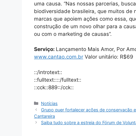
uma causa. “Nas nossas parcerias, busca
biodiversidade brasileira, que muitos de
marcas que apoiem ações como essa, qu
construção de um novo olhar para a caus
ou com o marketing de causas”.
Serviço:
Lançamento Mais Amor, Por Amor 
www.cantao.com.br
Valor unitário: R$69
::/introtext::
::fulltext::::/fulltext::
::cck::889::/cck::
Notícias
Grupo quer fortalecer ações de conservação 
Cantareira
Saiba tudo sobre a estreia do Fórum de Volunt