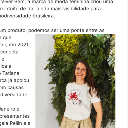
o Viver Bem, a marca de moda feminina criou uma
 intuito de dar ainda mais visibilidade para
odiversidade brasileira.
 um produto, podemos ser uma ponte entre as
e que
mor, em 2021,
 conecta
 e
ica a
 Tatiana
rca já apoiou
com causas
 diversidade.
Janeiro e
epresentantes
ela Pellin e a