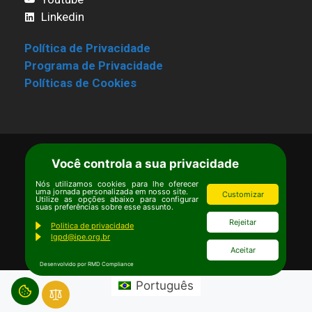
Linkedin
Política de Privacidade
Programa de Privacidade
Políticas de Cookies
Você controla a sua privacidade
Termos de Uso
|
Estatuto
Copyright © Ipê – Instituto de Pesquisas
Nós utilizamos cookies para lhe oferecer
uma jornada personalizada em nosso site.
Customizar
Ecológicas.
Utilize as opções abaixo para configurar
suas preferências sobre esse assunto.
Email:
ipe@ipe.org.br
Rejeitar
Politica de privacidade
lgpd@ipe.org.br
Aceitar
Desenvolvido por RMD Compliance
Português