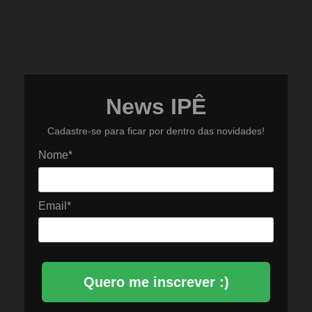
News IPÊ
Cadastre-se para ficar por dentro das novidades!
Nome*
Email*
Quero me inscrever :)