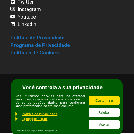
Twitter
Instagram
Youtube
Linkedin
Política de Privacidade
Programa de Privacidade
Políticas de Cookies
Você controla a sua privacidade
Termos de Uso
|
Estatuto
Copyright © Ipê – Instituto de Pesquisas
Nós utilizamos cookies para lhe oferecer
uma jornada personalizada em nosso site.
Customizar
Ecológicas.
Utilize as opções abaixo para configurar
suas preferências sobre esse assunto.
Email:
ipe@ipe.org.br
Rejeitar
Politica de privacidade
lgpd@ipe.org.br
Aceitar
Desenvolvido por RMD Compliance