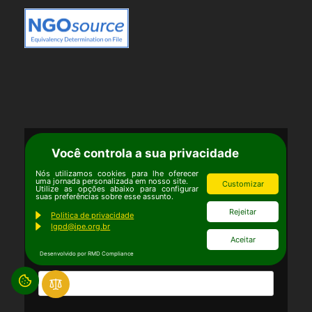
Você controla a sua privacidade
News IPÊ
Nós utilizamos cookies para lhe oferecer
uma jornada personalizada em nosso site.
Customizar
Cadastre-se para ficar por dentro das novidades!
Utilize as opções abaixo para configurar
suas preferências sobre esse assunto.
Nome*
Rejeitar
Politica de privacidade
lgpd@ipe.org.br
Aceitar
Desenvolvido por RMD Compliance
Email*