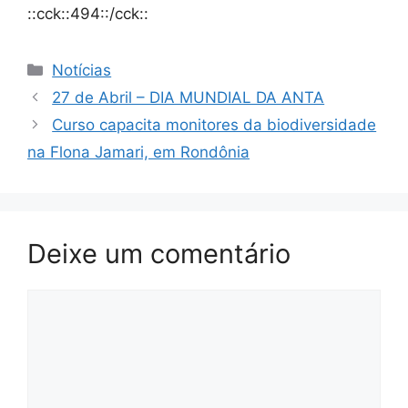
::cck::494::/cck::
Notícias
27 de Abril – DIA MUNDIAL DA ANTA
Curso capacita monitores da biodiversidade
na Flona Jamari, em Rondônia
Deixe um comentário