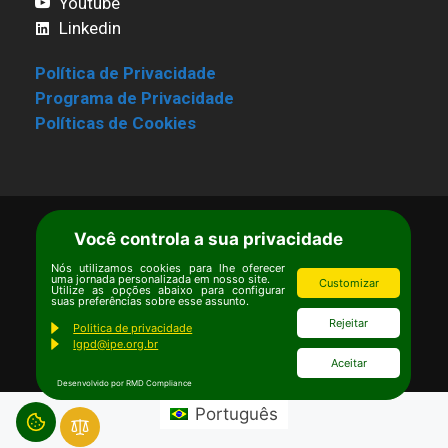
Youtube
Linkedin
Política de Privacidade
Programa de Privacidade
Políticas de Cookies
Você controla a sua privacidade
Termos de Uso
|
Estatuto
Copyright © Ipê – Instituto de Pesquisas
Nós utilizamos cookies para lhe oferecer
uma jornada personalizada em nosso site.
Customizar
Ecológicas.
Utilize as opções abaixo para configurar
suas preferências sobre esse assunto.
Email:
ipe@ipe.org.br
Rejeitar
Politica de privacidade
lgpd@ipe.org.br
Aceitar
Desenvolvido por RMD Compliance
Português