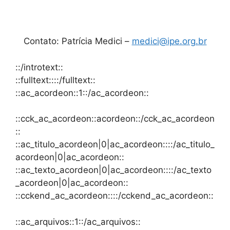
Contato: Patrícia Medici –
medici@ipe.org.br
::/introtext::
::fulltext::::/fulltext::
::ac_acordeon::1::/ac_acordeon::
::cck_ac_acordeon::acordeon::/cck_ac_acordeon
::
::ac_titulo_acordeon|0|ac_acordeon::::/ac_titulo_
acordeon|0|ac_acordeon::
::ac_texto_acordeon|0|ac_acordeon::::/ac_texto
_acordeon|0|ac_acordeon::
::cckend_ac_acordeon::::/cckend_ac_acordeon::
::ac_arquivos::1::/ac_arquivos::