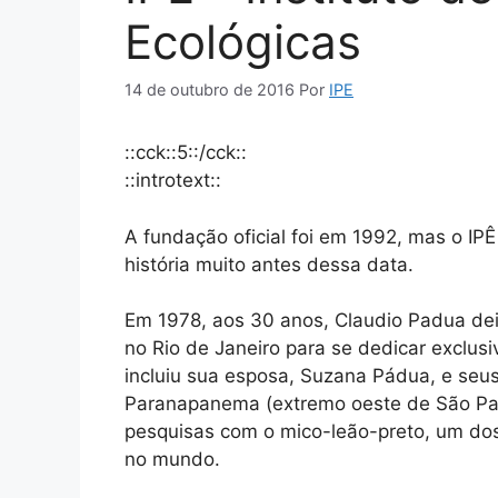
Ecológicas
14 de outubro de 2016
Por
IPE
::cck::5::/cck::
::introtext::
A fundação oficial foi em 1992, mas o IP
história muito antes dessa data.
Em 1978, aos 30 anos, Claudio Padua deixo
no Rio de Janeiro para se dedicar exclus
incluiu sua esposa, Suzana Pádua, e seus 
Paranapanema (extremo oeste de São Paul
pesquisas com o mico-leão-preto, um do
no mundo.