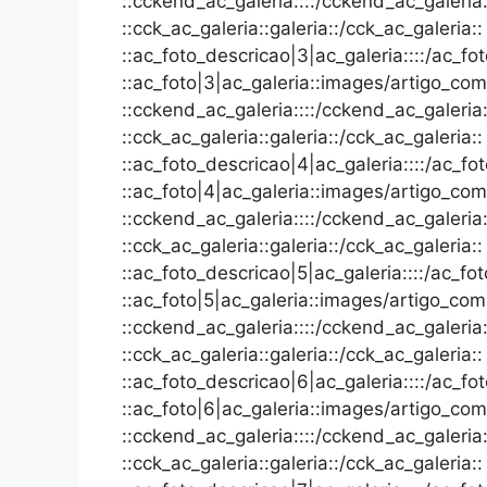
::cckend_ac_galeria::::/cckend_ac_galeria:
::cck_ac_galeria::galeria::/cck_ac_galeria::
::ac_foto_descricao|3|ac_galeria::::/ac_fo
::ac_foto|3|ac_galeria::images/artigo_comp
::cckend_ac_galeria::::/cckend_ac_galeria:
::cck_ac_galeria::galeria::/cck_ac_galeria::
::ac_foto_descricao|4|ac_galeria::::/ac_fo
::ac_foto|4|ac_galeria::images/artigo_comp
::cckend_ac_galeria::::/cckend_ac_galeria:
::cck_ac_galeria::galeria::/cck_ac_galeria::
::ac_foto_descricao|5|ac_galeria::::/ac_fo
::ac_foto|5|ac_galeria::images/artigo_comp
::cckend_ac_galeria::::/cckend_ac_galeria:
::cck_ac_galeria::galeria::/cck_ac_galeria::
::ac_foto_descricao|6|ac_galeria::::/ac_fo
::ac_foto|6|ac_galeria::images/artigo_comp
::cckend_ac_galeria::::/cckend_ac_galeria:
::cck_ac_galeria::galeria::/cck_ac_galeria::