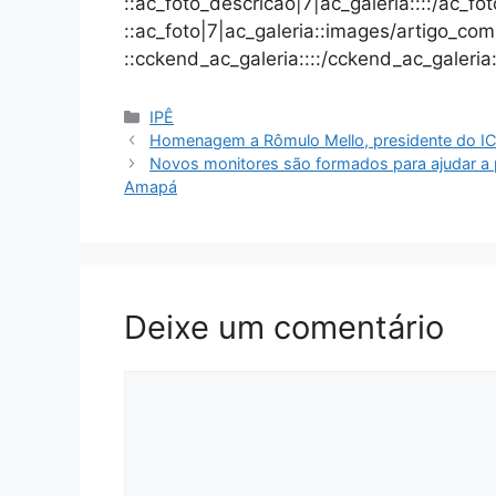
::ac_foto_descricao|7|ac_galeria::::/ac_fo
::ac_foto|7|ac_galeria::images/artigo_comp
::cckend_ac_galeria::::/cckend_ac_galeria:
IPÊ
Homenagem a Rômulo Mello, presidente do I
Novos monitores são formados para ajudar a
Amapá
Deixe um comentário