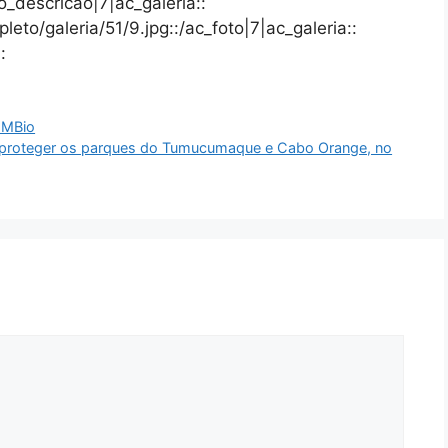
to_descricao|7|ac_galeria::
leto/galeria/51/9.jpg::/ac_foto|7|ac_galeria::
:
CMBio
 proteger os parques do Tumucumaque e Cabo Orange, no