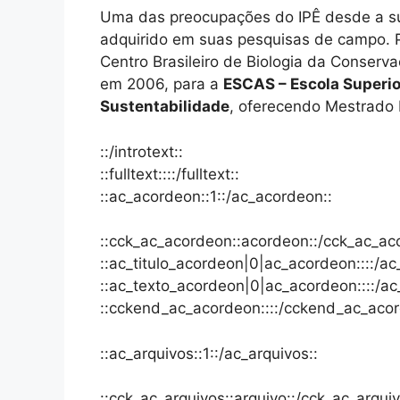
Uma das preocupações do IPÊ desde a su
adquirido em suas pesquisas de campo. Pa
Centro Brasileiro de Biologia da Conserva
em 2006, para a
ESCAS – Escola Superi
Sustentabilidade
, oferecendo Mestrado 
::/introtext::
::fulltext::::/fulltext::
::ac_acordeon::1::/ac_acordeon::
::cck_ac_acordeon::acordeon::/cck_ac_ac
::ac_titulo_acordeon|0|ac_acordeon::::/a
::ac_texto_acordeon|0|ac_acordeon::::/a
::cckend_ac_acordeon::::/cckend_ac_acor
::ac_arquivos::1::/ac_arquivos::
::cck_ac_arquivos::arquivo::/cck_ac_arquiv