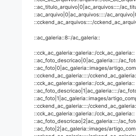
::ac_titulo_arquivo|0|ac_arquivos::::/ac_ti
::ac_arquivo|0|ac_arquivos::::/ac_arquivo|
::cckend_ac_arquivos::::/cckend_ac_arqui
::ac_galeria::8::/ac_galeria::
::cck_ac_galeria::galeria::/cck_ac_galeria::
::ac_foto_descricao|0|ac_galeria::::/ac_fo
::ac_foto|0|ac_galeria::images/artigo_comp
::cckend_ac_galeria::::/cckend_ac_galeria:
::cck_ac_galeria::galeria::/cck_ac_galeria::
::ac_foto_descricao|1|ac_galeria::::/ac_fot
::ac_foto|1|ac_galeria::images/artigo_comp
::cckend_ac_galeria::::/cckend_ac_galeria:
::cck_ac_galeria::galeria::/cck_ac_galeria::
::ac_foto_descricao|2|ac_galeria::::/ac_fo
::ac_foto|2|ac_galeria::images/artigo_comp