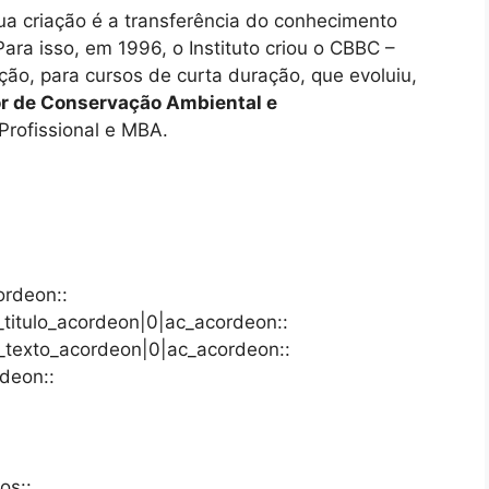
a criação é a transferência do conhecimento
ra isso, em 1996, o Instituto criou o CBBC –
ção, para cursos de curta duração, que evoluiu,
or de Conservação Ambiental e
Profissional e MBA.
ordeon::
c_titulo_acordeon|0|ac_acordeon::
c_texto_acordeon|0|ac_acordeon::
deon::
os::