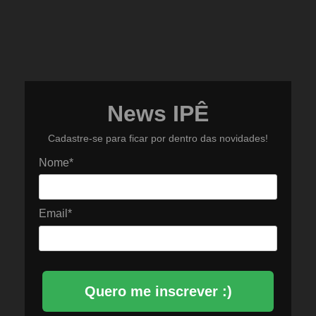
News IPÊ
Cadastre-se para ficar por dentro das novidades!
Nome*
Email*
Quero me inscrever :)