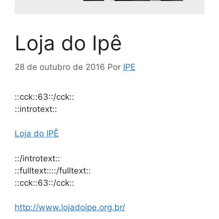
Loja do Ipê
28 de outubro de 2016
Por
IPE
::cck::63::/cck::
::introtext::
Loja do IPÊ
::/introtext::
::fulltext::::/fulltext::
::cck::63::/cck::
http://www.lojadoipe.org.br/