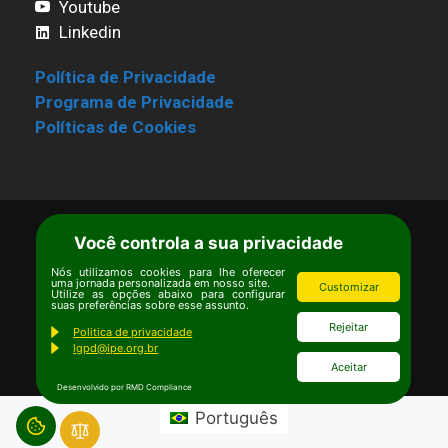
Youtube
Linkedin
Política de Privacidade
Programa de Privacidade
Políticas de Cookies
Você controla a sua privacidade
Termos de Uso
|
Estatuto
Copyright © Ipê – Instituto de Pesquisas
Nós utilizamos cookies para lhe oferecer
uma jornada personalizada em nosso site.
Customizar
Ecológicas.
Utilize as opções abaixo para configurar
suas preferências sobre esse assunto.
Email:
ipe@ipe.org.br
Rejeitar
Politica de privacidade
lgpd@ipe.org.br
Aceitar
Desenvolvido por RMD Compliance
Português