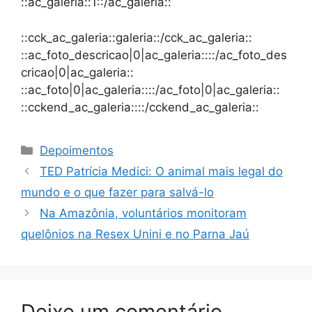
::ac_galeria::1::/ac_galeria::
::cck_ac_galeria::galeria::/cck_ac_galeria::
::ac_foto_descricao|0|ac_galeria::::/ac_foto_des
cricao|0|ac_galeria::
::ac_foto|0|ac_galeria::::/ac_foto|0|ac_galeria::
::cckend_ac_galeria::::/cckend_ac_galeria::
Depoimentos
TED Patrícia Medici: O animal mais legal do
mundo e o que fazer para salvá-lo
Na Amazônia, voluntários monitoram
quelônios na Resex Unini e no Parna Jaú
Deixe um comentário