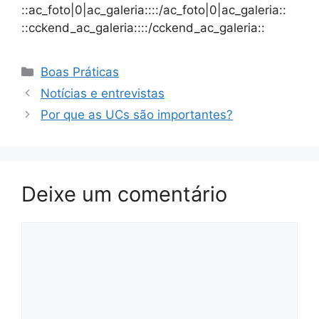
::ac_foto|0|ac_galeria::::/ac_foto|0|ac_galeria::
::cckend_ac_galeria::::/cckend_ac_galeria::
Boas Práticas
Notícias e entrevistas
Por que as UCs são importantes?
Deixe um comentário