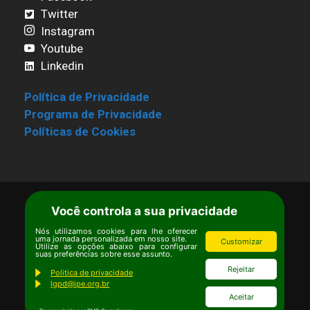
Twitter
Instagram
Youtube
Linkedin
Política de Privacidade
Programa de Privacidade
Políticas de Cookies
Você controla a sua privacidade
Termos de Uso
|
Estatuto
Copyright © Ipê – Instituto de Pesquisas
Nós utilizamos cookies para lhe oferecer
uma jornada personalizada em nosso site.
Customizar
Utilize as opções abaixo para configurar
Ecológicas.
suas preferências sobre esse assunto.
Email:
ipe@ipe.org.br
Rejeitar
Politica de privacidade
lgpd@ipe.org.br
Aceitar