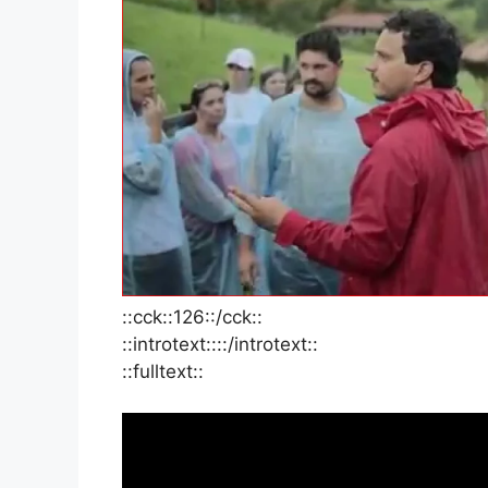
::cck::126::/cck::
::introtext::::/introtext::
::fulltext::