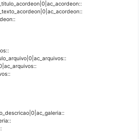
c_titulo_acordeon|0|ac_acordeon::
c_texto_acordeon|0|ac_acordeon::
deon::
os::
tulo_arquivo|0|ac_arquivos::
0|ac_arquivos::
vos::
to_descricao|0|ac_galeria::
ria::
: