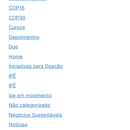
COP16
COP30
Cursos
Depoimentos
Doe
Home
Iniciativas para Doação
IPÊ
IPÊ
ipe em movimento
Não categorizado
Negócios Sustentáveis
Notícias