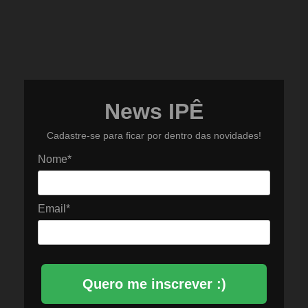
News IPÊ
Cadastre-se para ficar por dentro das novidades!
Nome*
Email*
Quero me inscrever :)