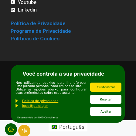
Youtube
Linkedin
Política de Privacidade
Programa de Privacidade
Políticas de Cookies
Você controla a sua privacidade
Termos de Uso
|
Estatuto
Copyright © Ipê – Instituto de Pesquisas
Nós utilizamos cookies para lhe oferecer
uma jornada personalizada em nosso site.
Customizar
Ecológicas.
Utilize as opções abaixo para configurar
suas preferências sobre esse assunto.
Email:
ipe@ipe.org.br
Rejeitar
Politica de privacidade
lgpd@ipe.org.br
Aceitar
Desenvolvido por RMD Compliance
Português