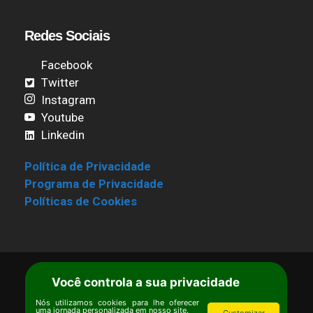
Redes Sociais
Facebook
Twitter
Instagram
Youtube
Linkedin
Política de Privacidade
Programa de Privacidade
Políticas de Cookies
Você controla a sua privacidade
Termos de Uso
|
Estatuto
Copyright © Ipê – Instituto de Pesquisas
Nós utilizamos cookies para lhe oferecer
uma jornada personalizada em nosso site.