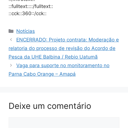
::fulltext::::/fulltext::
::cck::360::/cck::
Notícias
ENCERRADO: Projeto contrata: Moderação e
relatoria do processo de revisão do Acordo de
Pesca da UHE Balbina / Rebio Uatumã
Vaga para suporte no monitoramento no
Parna Cabo Orange – Amapá
Deixe um comentário