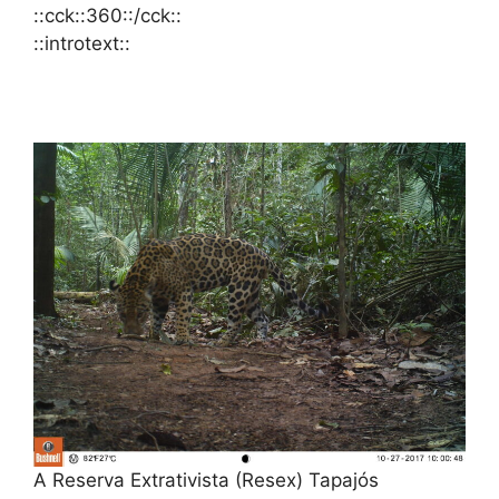
::cck::360::/cck::
::introtext::
A Reserva Extrativista (Resex) Tapajós