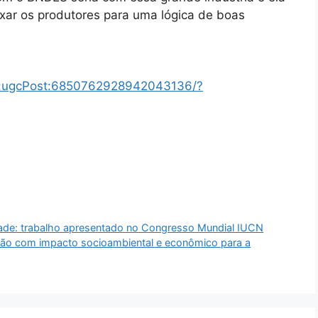
xar os produtores para uma lógica de boas
n:li:ugcPost:6850762928942043136/?
de: trabalho apresentado no Congresso Mundial IUCN
ação com impacto socioambiental e econômico para a