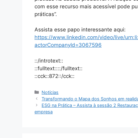
com esse recurso mais acessível pode pu
práticas”.
Assista esse papo interessante aqui:
https://www.linkedin.com/video/live/ur
actorCompanyId=3067596
::/introtext::
::fulltext::::/fulltext::
::cck::872::/cck::
Notícias
Transformando o Mapa dos Sonhos em realida
ESG na Prática – Assista à sessão 2 Restaur
empresa