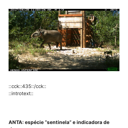
::cck::435::/cck::
::introtext::
ANTA: espécie “sentinela” e indicadora de