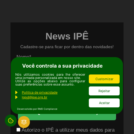
News IPÊ
Cadastre-se para ficar por dentro das novidades!
Nome*
Você controla a sua privacidade
Nós utilizamos cookies para lhe oferecer
uma jornada personalizada em nosso site.
Email*
Customizar
Utilize as opções abaixo para configurar
suas preferências sobre esse assunto.
Rejeitar
Politica de privacidade
lgpd@ipe.org.br
Aceitar
Desenvolvido por RMD Compliance
Quero me inscrever :)
Autorizo o IPÊ a utilizar meus dados para