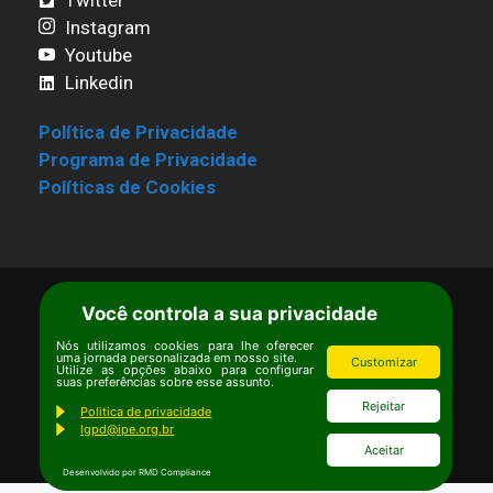
Instagram
Youtube
Linkedin
Política de Privacidade
Programa de Privacidade
Políticas de Cookies
Você controla a sua privacidade
Termos de Uso
|
Estatuto
Copyright © Ipê – Instituto de Pesquisas
Nós utilizamos cookies para lhe oferecer
uma jornada personalizada em nosso site.
Customizar
Utilize as opções abaixo para configurar
Ecológicas.
suas preferências sobre esse assunto.
Email:
ipe@ipe.org.br
Rejeitar
Politica de privacidade
lgpd@ipe.org.br
Aceitar
Desenvolvido por RMD Compliance