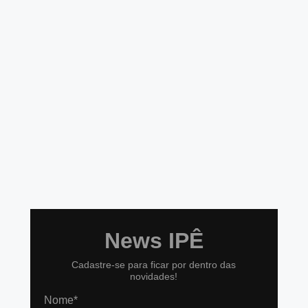
News IPÊ
Cadastre-se para ficar por dentro das
novidades!
Nome*