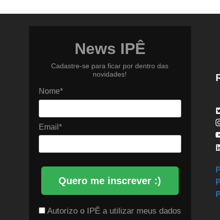
News IPÊ
Cadastre-se para ficar por dentro das
novidades!
Nome*
Email*
P
Quero me inscrever :)
P
P
Autorizo o IPÊ a utilizar meus dados