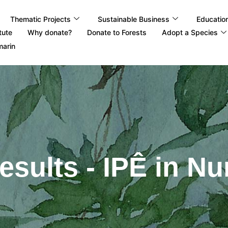
Thematic Projects
Sustainable Business
Educatio
tute
Why donate?
Donate to Forests
Adopt a Species
marin
esults - IPÊ in N