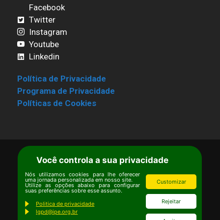
Facebook
Twitter
Instagram
Youtube
Linkedin
Política de Privacidade
Programa de Privacidade
Políticas de Cookies
Você controla a sua privacidade
Termos de Uso
|
Estatuto
Copyright © Ipê – Instituto de Pesquisas
Nós utilizamos cookies para lhe oferecer
uma jornada personalizada em nosso site.
Customizar
Ecológicas.
Utilize as opções abaixo para configurar
suas preferências sobre esse assunto.
Email:
ipe@ipe.org.br
Rejeitar
Politica de privacidade
lgpd@ipe.org.br