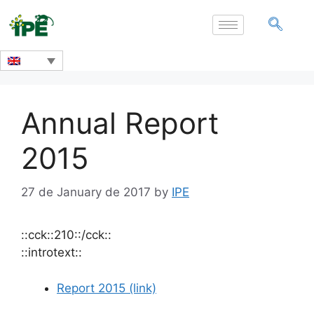
Annual Report
2015
27 de January de 2017
by
IPE
::cck::210::/cck::
::introtext::
Report 2015 (link)