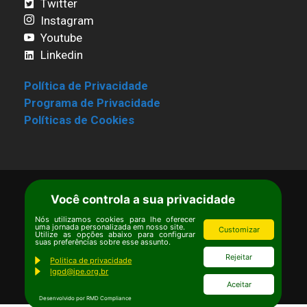
Twitter
Instagram
Youtube
Linkedin
Política de Privacidade
Programa de Privacidade
Políticas de Cookies
Você controla a sua privacidade
Termos de Uso
|
Estatuto
Copyright © Ipê – Instituto de Pesquisas
Nós utilizamos cookies para lhe oferecer
uma jornada personalizada em nosso site.
Customizar
Ecológicas.
Utilize as opções abaixo para configurar
suas preferências sobre esse assunto.
Email:
ipe@ipe.org.br
Rejeitar
Politica de privacidade
lgpd@ipe.org.br
Aceitar
Desenvolvido por RMD Compliance