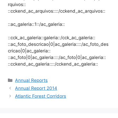
rquivos::
::cckend_ac_arquivos::::/cckend_ac_arquivos::
::ac_galeria::1::/ac_galeria::
::cck_ac_galeria::galeria::/cck_ac_galeria::
::ac_foto_descricao|0|ac_galeria::::/ac_foto_des
cricao|0|ac_galeria::
::ac_foto|0|ac_galeria::::/ac_foto|0|ac_galeria::
::cckend_ac_galeria::::/cckend_ac_galeria::
Annual Reports
Annual Report 2014
Atlantic Forest Corridors