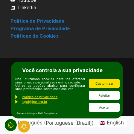
Linkedin
Política de Privacidade
Programa de Privacidade
Políticas de Cookies
Você controla a sua privacidade
Termos de Uso
|
Estatuto
Copyright © Ipê – Instituto de Pesquisas
Nós utilizamos cookies para lhe oferecer
uma jornada personalizada em nosso site.
Customizar
Utilize as opções abaixo para configurar
Ecológicas.
suas preferências sobre esse assunto.
Email:
ipe@ipe.org.br
Rejeitar
Politica de privacidade
lgpd@ipe.org.br
Aceitar
Desenvolvido por RMD Compliance
Português
(
Portuguese (Brazil)
)
English